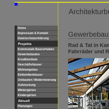
Architekturb
Home
Gewerbebau
Impressum & Kontakt
Datenschutzerklärung
Projekte
Rad & Tat in Ka
Kommunale Bauvorhaben
Fahrräder und R
Gewerbebauten
Kreditinstitute
Geschäftshäuser
Wohnungsbau
Einfamilienhäuser
Umbauten / Modernisierung
Aufstockung
Wintergärten
Kindergärten
Aktuell
Planungen