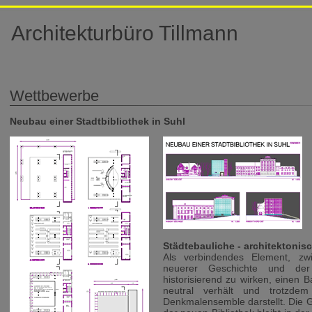
Architekturbüro Tillmann
Wettbewerbe
Neubau einer Stadtbibliothek in Suhl
Städtebauliche - architektoni
Als verbindendes Element, zwi
neuerer Geschichte und de
historisierend zu wirken, einen B
neutral verhält und trotzde
Denkmalensemble darstellt. Die 