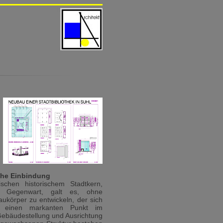
sche Einbindung
schen historischem Stadtkern,
r Gegenwart, galt es, ohne
aukörper zu entwickeln, der sich
m einen markanten Punkt im
Gebäudestellung und Ausrichtung