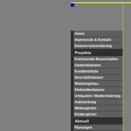
Home
Impressum & Kontakt
Datenschutzerklärung
Projekte
Kommunale Bauvorhaben
Gewerbebauten
Kreditinstitute
Geschäftshäuser
Wohnungsbau
Einfamilienhäuser
Umbauten / Modernisierung
Aufstockung
Wintergärten
Kindergärten
Aktuell
Planungen