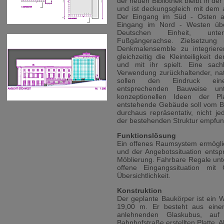
der neuen Bibliothek bleibt in d
und ist deckungsgleich mit dem
Der Eingang im Süd - Osten a
Eingang im Nord - Westen übe
Deutschen Einheit, unte
Fußgängerachse. Zielsetzung
Denkmalensemble zu integriere
gleichzeitig die Kleinteiligkeit 
und mit ihr spielt. Eine sac
Verwendung zurückhaltender, nat
sollen den Eindruck ein
entsprechenden Bauweise unt
konzeptionellen Ideen der P
entstehende Gebäude soll vom Be
durchaus repräsentativ, nicht j
der bestehenden Struktur empfu
Funktionslösung
Ein offenes Raumsystem ermöglic
und der Angebotssituation entspr
Möblierung. Fahrbare Regale unt
offene Eingangssituation mit 
Übersichtlichkeit.
Konstruktion
Der geplante Baukörper ist ein W
19,00 m. Er besteht aus eine
anlehnenden Glaskubus, au
Bahnhofstraße erstellten Platte. 