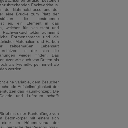
er gewachsenen Struktur bestehen
 abzubrechenden Fachwerkhaus.
n der Bahnhofstrasse und der
r eine Brücke zum Platz der
rstützen die bestehende
 ist es, ein Element in das
n, welches für sich steht und
der Fachwerkarchitektur aufnimmt
hliche Formensprache und die
ürlicher Materialien und Farben
er zeitgemäßen Lebensart
erstützen, in der sich die
lanungen wieder finden. Das
nutzer wie auch von Dritten als
edoch als Fremdkörper innerhalb
nden werden.
ht eine variable, dem Besucher
echende Aufstellmöglichkeit der
erstützen das Raumkonzept. Die
Galerie und Luftraum schafft
ürfel mit einer Kantenlänge von
m Betonkörper mit einem sich
f einer im Höhenniveau der
Als Oberfläche des Versorgungs -,