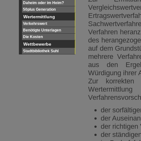
Daheim oder im Heim?
Vergleichsw
50plus Generation
Ertragswertv
Wertermittlung
Sachwertverfah
Verkehrswert
Benötigte Unterlagen
Verfahren heranz
Die Kosten
des herangezogen
Wettbewerbe
auf dem Grundstü
Stadtbibliothek Suhl
mehrere Verfahr
aus den Ergeb
Würdigung ihrer 
Zur korrekten
Wertermittlu
Verfahrensvorsch
der sorfälti
der Auseinan
der richtigen
der ständigen