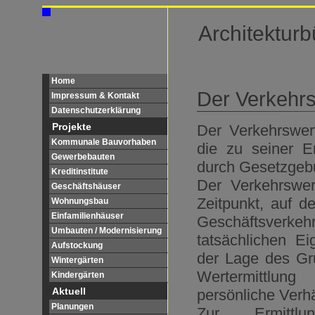
Architekturb
Home
Der Verkehr
Impressum & Kontakt
Datenschutzerklärung
Projekte
Der Verkehrswer
Kommunale Bauvorhaben
die zu seiner E
Gewerbebauten
durch Gesetzgebun
Kreditinstitute
Der Verkehrswer
Geschäftshäuser
Zeitpunkt, auf d
Wohnungsbau
Einfamilienhäuser
Geschäftsverke
Umbauten / Modernisierung
tatsächlichen Ei
Aufstockung
der Lage des Gr
Wintergärten
Wertermittlun
Kindergärten
Aktuell
persönliche Verhä
Planungen
Zur Ermittl