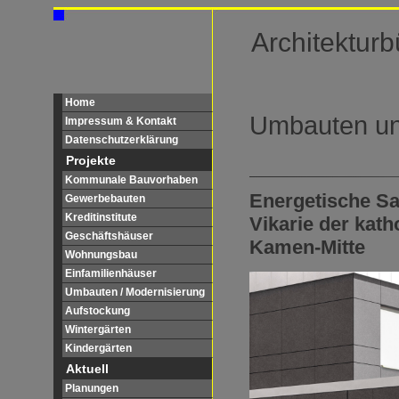
Architekturb
Home
Umbauten un
Impressum & Kontakt
Datenschutzerklärung
Projekte
Kommunale Bauvorhaben
Energetische Sa
Gewerbebauten
Kreditinstitute
Vikarie der kat
Geschäftshäuser
Kamen-Mitte
Wohnungsbau
Einfamilienhäuser
Umbauten / Modernisierung
Aufstockung
Wintergärten
Kindergärten
Aktuell
Planungen